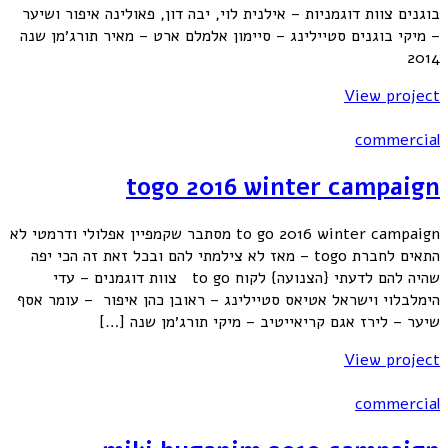
בוגנים צוות דוגמניות – אילנית לוי, יבה דון, פאולינה איפור ושיער
– מיקי בוגנים סטיילינג – סיימון אלמלם ארט – מאיר תורג׳מן שנה
2014
View project
commercial
togo 2016 winter campaign
to go 2016 winter campaign מסתבר שקמפיין אפלולי ודרמטי לא
התאים לחברת togo – מאז לא צילמתי להם ובכל זאת זה הכי יפה
שהיה להם לדעתי {הצנועה} לקוח to go צוות דוגמנים – עדי
הימלבלוי וישראל אטיאס סטיילינג – ראובן כהן איפור – עומר אסף
שיער – לירז אגם קריאייטיב – מיקי תורג׳מן שנה […]
View project
commercial