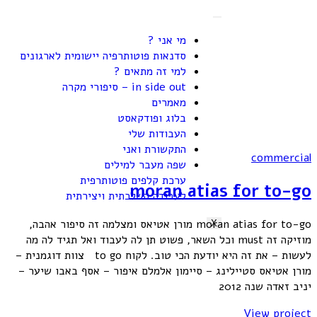
מי אני ?
סדנאות פוטותרפיה יישומית לארגונים
למי זה מתאים ?
in side out – סיפורי מקרה
מאמרים
בלוג ופודקאסט
העבודות שלי
התקשורת ואני
commercial
שפה מעבר למילים
ערכת קלפים פוטותרפית
moran atias for to-go
לעבודה השלכתית ויצירתית
moran atias for to-go מורן אטיאס ומצלמה זה סיפור אהבה,
X
מוזיקה זה must וכל השאר, פשוט תן לה לעבוד ואל תגיד לה מה
לעשות – את זה היא יודעת הכי טוב. לקוח to go צוות דוגמנית –
מורן אטיאס סטיילינג – סיימון אלמלם איפור – אסף באבו שיער –
יניב זאדה שנה 2012
View project