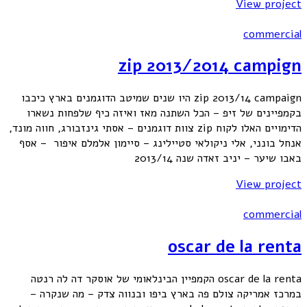
View project
commercial
zip 2013/2014 campign
zip 2013/14 campaign היו שנים שמיטב הדוגמנים בארץ כיכבו
בקמפיינים של זיפ – הכל השתנה מאז ואיזה כיף שלפחות נשארו
הדימויים האלו לקוח zip צוות דוגמנים – אסתי גינזבורג, חווה מונד,
אנחל בונני, אלי ניקולאי סטיילינג – סיימון אלמלם איפור – אסף
באבו שיער – יניב זאדה שנה 2013/14
View project
commercial
oscar de la renta
oscar de la renta הקמפיין הבינלאומי של אוסקר דה לה רנטה
במרכז אמריקה צולם פה בארץ ביפו ובנווה צדק – מה שנקרה –