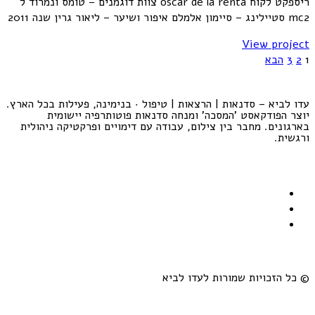
ריספקט לקוח oscar de la renta צוות דוגמנים – טומס ונמרוד ל
mc2 סטיילינג – סיימון אלמלם איפור ושיער – ליאור גרין שנה 2011
View project
1
2
3
הבא
עדו לביא – סדנאות | הרצאות | טיפול · בנימינה, פעילות בכל הארץ.
יוצר הפודקאסט 'המסכה' ומנחה סדנאות פוטותרפיה יישומית
בארגונים. מחבר בין צילום, עבודה עם דימויים ופרקטיקה ניהולית
ורגשית.
© כל הזכויות שמורות לעדו לביא