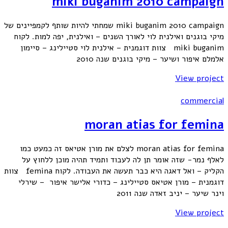
miki buganim 2010 campaign
miki buganim 2010 campaign שמחתי להיות שותף לקמפיינים של
מיקי בוגנים ואילנית לוי לאורך השנים – ואילנית, יפה למות. לקוח
miki buganim צוות דוגמנית – אילנית לוי סטיילינג – סיימון
אלמלם איפור ושיער – מיקי בוגנים שנה 2010
View project
commercial
moran atias for femina
moran atias for femina לצלם את מורן אטיאס זה כמעט כמו
לאלף נמר- שזה אומר תן לה לעבוד ותמיד תהיה מוכן ללחוץ על
הקליק – ואל דאגה היא כבר תעשה את העבודה. לקוח femina צוות
דוגמנית – מורן אטיאס סטיילינג – כדורי אלישר איפור – שירלי
וינר שיער – יניב זאדה שנה 2011
View project