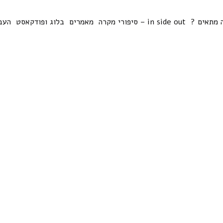
 מתאים ?
in side out – סיפורי מקרה
מאמרים
בלוג ופודקאסט
העב