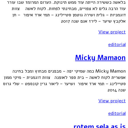
בלאשה כששירה הייתה עוד ממש תינוקת. הערום המרומז שבו עורר
עוד הרבה גלים לא צפויים, מבחינתי לפחות. לקוח לאשה צוות
דוגמניות – גלית ושירה גוטמן סטיילינג – תמי ארד איפור – חן
אלקבץ שיער – לירז אגם שנה 2017
View project
editorial
Micky Mamaon
Micky Mamon כמה שמיקי יפה – מבפנים מבחוץ ומכל בחינה
אפשרית לקוח לאשה – בית ספר לאופנה צוות דוגמנית – מיקי ממון
סטיילינג – תמי ארד איפור ושיער – ליאור גרין קונספט – שלי גרוס
שנה 2014
View project
editorial
rotem sela as is