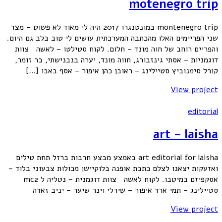
motenegro trip
montenegro trip במונטנגרו 2017 היה לי מאוד לא פשוט – מצד
שני הפריימים האלו מהכתבה המערכתית עושים לי טוב בלב גם היום.
והפריים רוחב של חוה מונד – חלום. לקוח סטילטו – לאשה צוות
דוגמניות – אסתי גינזבורג, חווה מונד, יערה בנבנישתי, בר זומר,
קורל סימנוביץ סטיילינג – ראובן כהן איפור – אסף באבו […]
View project
editorial
art – laisha
art editorial for laisha באמצע מבצע חרבות ברזל תחת טילים
ואזעקות יצאנו לצלם כתבת אופנה בלוקיישן מכולות צבעוני בלוד –
אסקפיזם במיטבו. לקוח לאשה צוות דוגמנית – נטליה ל mc2
סטיילינג – תמי ארד איפור – שירלי וינר שיער – יניב זאדה
View project