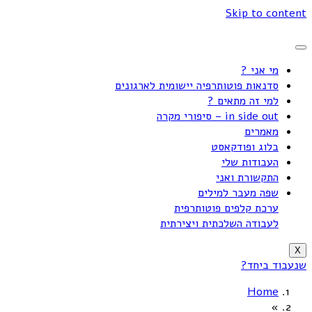
Skip to content
מי אני ?
סדנאות פוטותרפיה יישומית לארגונים
למי זה מתאים ?
in side out – סיפורי מקרה
מאמרים
בלוג ופודקאסט
העבודות שלי
התקשורת ואני
שפה מעבר למילים
ערכת קלפים פוטותרפית
לעבודה השלכתית ויצירתית
X
שנעבוד ביחד?
Home
»