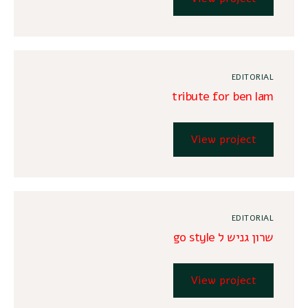
EDITORIAL
tribute for ben lam
View project
EDITORIAL
שרון גניש ל go style
View project