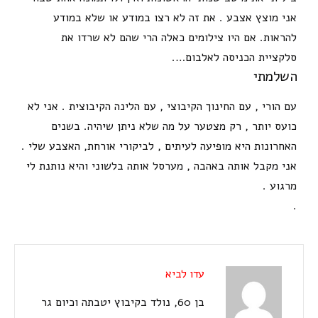
אני מוצץ אצבע . את זה לא רצו במודע או שלא במודע
להראות. אם היו צילומים כאלה הרי שהם לא שרדו את
סלקציית הכניסה לאלבום….
השלמתי
עם הורי , עם החינוך הקיבוצי , עם הלינה הקיבוצית . אני לא
כועס יותר , רק מצטער על מה שלא ניתן שיהיה. בשנים
האחרונות היא מופיעה לעיתים , לביקורי אורחת, האצבע שלי .
אני מקבל אותה באהבה , מערסל אותה בלשוני והיא נותנת לי
מרגוע .
.
עדו לביא
בן 60, נולד בקיבוץ יטבתה וכיום גר