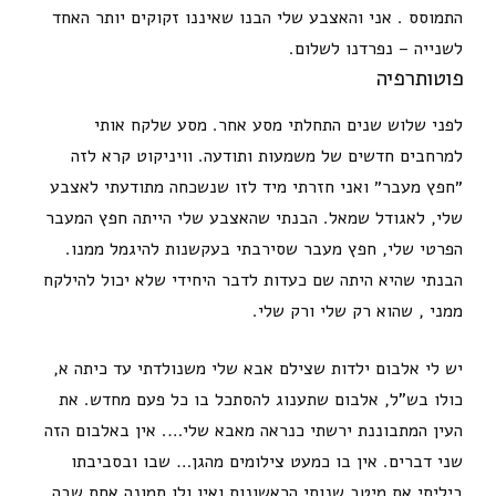
התמוסס . אני והאצבע שלי הבנו שאיננו זקוקים יותר האחד
לשנייה – נפרדנו לשלום.
פוטותרפיה
לפני שלוש שנים התחלתי מסע אחר. מסע שלקח אותי
למרחבים חדשים של משמעות ותודעה. וויניקוט קרא לזה
״חפץ מעבר״ ואני חזרתי מיד לזו שנשכחה מתודעתי לאצבע
שלי, לאגודל שמאל. הבנתי שהאצבע שלי הייתה חפץ המעבר
הפרטי שלי, חפץ מעבר שסירבתי בעקשנות להיגמל ממנו.
הבנתי שהיא היתה שם כעדות לדבר היחידי שלא יכול להילקח
ממני , שהוא רק שלי ורק שלי.
יש לי אלבום ילדות שצילם אבא שלי משנולדתי עד כיתה א,
כולו בש”ל, אלבום שתענוג להסתכל בו כל פעם מחדש. את
העין המתבוננת ירשתי כנראה מאבא שלי…. אין באלבום הזה
שני דברים. אין בו כמעט צילומים מהגן… שבו ובסביבתו
ביליתי את מיטב שנותי הראשונות ואין ולו תמונה אחת שבה