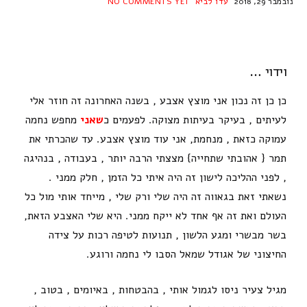
נובמבר 29, 2018
עדו לביא
NO COMMENTS YET
וידוי …
כן כן זה נכון אני מוצץ אצבע , בשנה האחרונה זה חוזר אלי
לעיתים , בעיקר בעיתות מצוקה. לפעמים כ
שאני
מחפש נחמה
עמוקה כזאת , מנחמת, אני עוד מוצץ אצבע. עד שהכרתי את
תמר { אהובתי שתחייה} מצצתי הרבה יותר , בעבודה , בנהיגה
, לפני ההליכה לישון זה היה איתי כל הזמן , חלק ממני .
נשאתי זאת בגאווה זה היה שלי ורק שלי , מייחד אותי מול כל
העולם ואת זה אף אחד לא ייקח ממני. היא שלי האצבע הזאת,
בשר מבשרי ומגע הלשון , תנועות לטיפה רכות על צידה
החיצוני של אגודל שמאל הסבו לי נחמה ורוגע.
מגיל צעיר ניסו לגמול אותי , בהבטחות , באיומים , בטוב ,