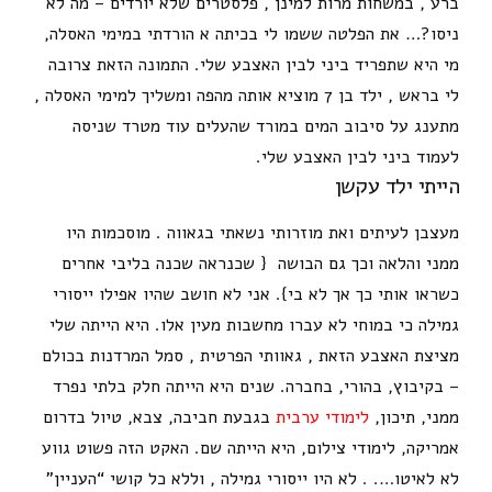
ברע , במשחות מרות למינן , פלסטרים שלא יורדים – מה לא
ניסו?… את הפלטה ששמו לי בכיתה א הורדתי במימי האסלה,
מי היא שתפריד ביני לבין האצבע שלי. התמונה הזאת צרובה
לי בראש , ילד בן 7 מוציא אותה מהפה ומשליך למימי האסלה ,
מתענג על סיבוב המים במורד שהעלים עוד מטרד שניסה
לעמוד ביני לבין האצבע שלי.
הייתי ילד עקשן
מעצבן לעיתים ואת מוזרותי נשאתי בגאווה . מוסכמות היו
ממני והלאה וכך גם הבושה { שכנראה שכנה בליבי אחרים
כשראו אותי כך אך לא בי}. אני לא חושב שהיו אפילו ייסורי
גמילה כי במוחי לא עברו מחשבות מעין אלו. היא הייתה שלי
מציצת האצבע הזאת , גאוותי הפרטית , סמל המרדנות בכולם
– בקיבוץ, בהורי, בחברה. שנים היא הייתה חלק בלתי נפרד
ממני, תיכון,
לימודי ערבית
בגבעת חביבה, צבא, טיול בדרום
אמריקה, לימודי צילום, היא הייתה שם. האקט הזה פשוט גווע
לא לאיטו…. . לא היו ייסורי גמילה , וללא כל קושי “העניין”