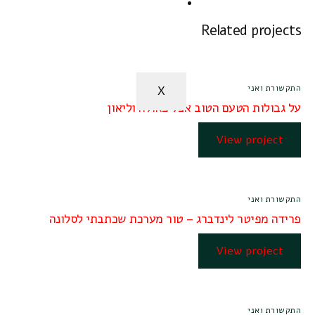
שפה מעבר למילים
ערכת קלפים פוטותרפית
Related projects
לעבודה השלכתית ויצירתית
התקשורת ואני
X
על גבולות הטעם הטוב אצל פאולה וליאון
View project
התקשורת ואני
פרידה מפיטר לינדברג – טור מערכת שכתבתי לסלונה
View project
התקשורת ואני