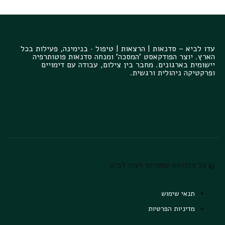
עדו לביא – סדנאות | הרצאות | טיפול · בנימינה, פעילות בכל
הארץ. יוצר הפודקאסט 'המסכה' ומנחה סדנאות פוטותרפיה
יישומית בארגונים. מחבר בין צילום, עבודה עם דימויים
ופרקטיקה ניהולית ורגשית.
© כל הזכויות שמורות לעדו לביא
תנאי שימוש
מדיניות הפרטיות