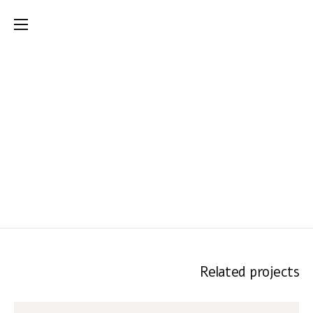
מי אני ?
סדנאות פוטותרפיה יישומית לארגונים
למי זה מתאים ?
in side out – סיפורי מקרה
מאמרים
בלוג ופודקאסט
העבודות שלי
התקשורת ואני
Related projects
שפה מעבר למילים
ערכת קלפים פוטותרפית
לעבודה השלכתית ויצירתית