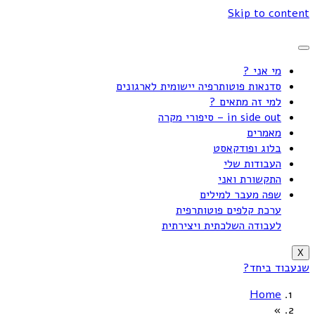
Skip to content
מי אני ?
סדנאות פוטותרפיה יישומית לארגונים
למי זה מתאים ?
in side out – סיפורי מקרה
מאמרים
בלוג ופודקאסט
העבודות שלי
התקשורת ואני
שפה מעבר למילים
ערכת קלפים פוטותרפית
לעבודה השלכתית ויצירתית
X
שנעבוד ביחד?
Home
»