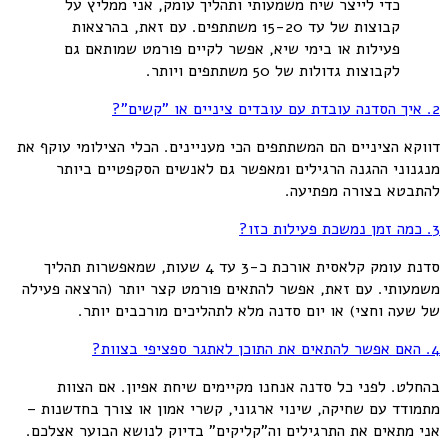
כדי לייצר שיח משמעותי ותהליך עומק, אני ממליץ על
קבוצות של עד 15-20 משתתפים. עם זאת, בהרצאות
פעילות או בימי שיא, אפשר לקיים פורמט שמותאם גם
לקבוצות גדולות של 50 משתתפים ויותר.
2. איך הסדנה עובדת עם עובדים ציניים או "קשים"?
דווקא הציניים הם המשתתפים הכי מעניינים. הכלי הצילומי עוקף את
מנגנוני ההגנה הרגילים ומאפשר גם לאנשים הסקפטיים ביותר
להתבטא בצורה מפתיעה.
3. כמה זמן נמשכת פעילות כזו?
סדנת עומק קלאסית אורכת כ-3 עד 4 שעות, שמאפשרות תהליך
משמעותי. עם זאת, אפשר להתאים פורמט קצר יותר (הרצאה פעילה
של שעה וחצי) או יום סדנה מלא לתהליכים מורכבים יותר.
4. האם אפשר להתאים את התוכן לאתגר ספציפי בצוות?
בהחלט. לפני כל סדנה אנחנו מקיימים שיחת אפיון. אם הצוות
מתמודד עם שחיקה, שינוי ארגוני, קשרי אמון או צורך בחדשנות –
אני מתאים את התרגילים וה"קליקים" בדיוק לנושא הבוער אצלכם.